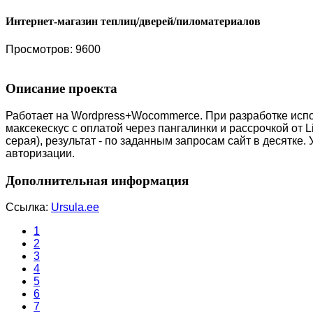
Интернет-магазин теплиц/дверей/пиломатериалов
Просмотров: 9600
Описание проекта
Работает на Wordpress+Wocommerce. При разработке исп
максекескус с оплатой через пангалинки и рассрочкой от 
серая), результат - по заданным запросам сайт в десятке
авторизации.
Дополнительная информация
Ссылка:
Ursula.ee
1
2
3
4
5
6
7