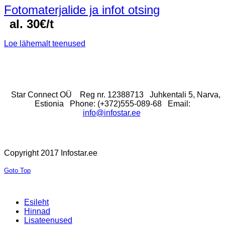
Fotomaterjalide ja infot otsing
al. 30€/t
Loe lähemalt teenused
Star Connect OÜ
Reg nr. 12388713
Juhkentali 5, Narva,
Estionia
Phone: (+372)555-089-68
Email:
info@infostar.ee
Copyright 2017 Infostar.ee
Goto Top
Esileht
Hinnad
Lisateenused